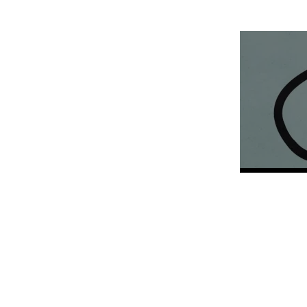
Eventi passati
Ti invitiamo alla presentazione del libro di Eduardo Sav
L’autore dialoga con Filippo La Porta