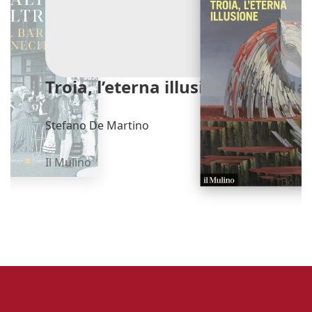
Troia, l’eterna illusione
Mag
don
Stefano De Martino
Katie
Il Mulino
Bollat
‹
›