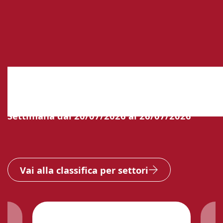
Classifica dei più venduti nella
nostra libreria
Settimana dal 20/07/2026 al 26/07/2026
Vai alla classifica per settori
Catalogo
Libri
Dischi e spartiti
1