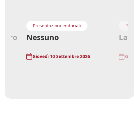
Presentazioni editoriali
Presen
astro
Nessuno
La mi
Giovedì 10 Settembre 2026
Gioved
‹
›