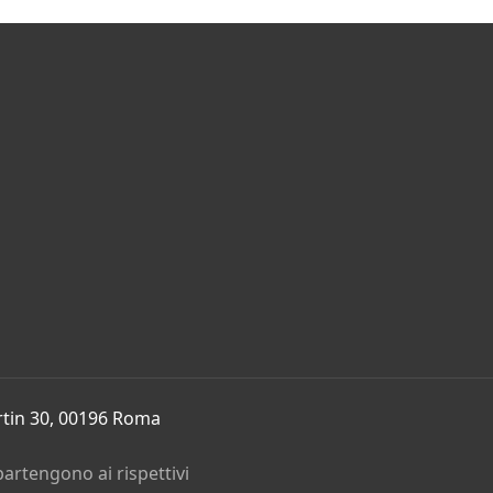
rtin 30, 00196 Roma
partengono ai rispettivi