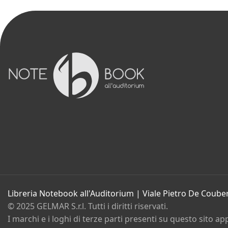
Libri
Dischi e spartiti
Film
Gadget e Idee regalo
Cartoleria
Bambini e ragazzi
Promozioni in corso
Eventi
Contatti
Chi siamo
Libreria Notebook all'Auditorium | Viale Pietro De Coube
© 2025 GELMAR S.r.l. Tutti i diritti riservati.
I marchi e i loghi di terze parti presenti su questo sito ap