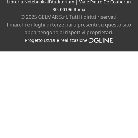
Contatti
Libreria Notebook all'Auditorium | Viale Pietro De Coubertin
30, 00196 Roma
Chi siamo
© 2025 GELMAR S.r.l. Tutti i diritti riservati.
I marchi e i loghi di terze parti presenti su questo sito
Privacy policy
Cookie policy
appartengono ai rispettivi proprietari.
Instagram
Facebook
Progetto UX/UI e realizzazione:
DGLine
srl