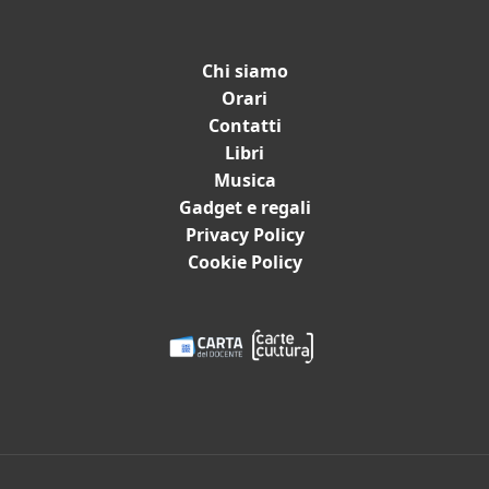
Chi siamo
Orari
Contatti
Catalogo
Libri
Musica
Libri
Gadget e regali
Dischi e spartiti
Privacy Policy
Film
Cookie Policy
Gadget e Idee regalo
Cartoleria
Bambini e ragazzi
Promozioni in corso
Eventi