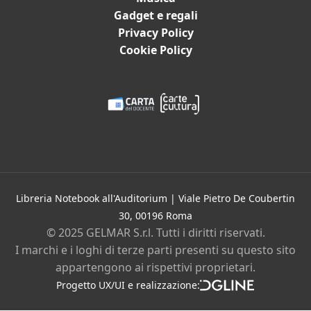
Gadget e regali
Dischi e spartiti
Privacy Policy
Film
Cookie Policy
Gadget e Idee regalo
Cartoleria
Bambini e ragazzi
Promozioni in corso
Eventi
Contatti
Libreria Notebook all'Auditorium | Viale Pietro De Coubertin
30, 00196 Roma
Chi siamo
© 2025 GELMAR S.r.l. Tutti i diritti riservati.
I marchi e i loghi di terze parti presenti su questo sito
Privacy policy
Cookie policy
appartengono ai rispettivi proprietari.
Instagram
Facebook
Progetto UX/UI e realizzazione:
DGLine
srl