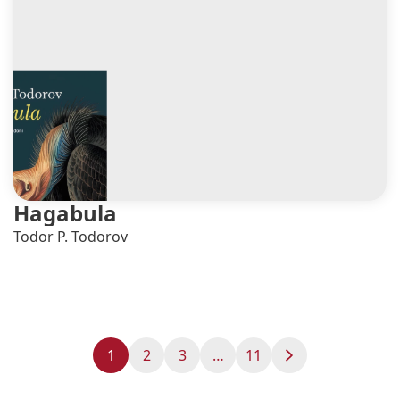
Hagabula
Todor P. Todorov
1
2
3
…
11