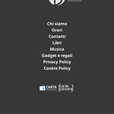
Chi siamo
Orari
Contatti
Catalogo
Libri
Musica
Libri
Gadget e regali
Dischi e spartiti
Privacy Policy
Film
Cookie Policy
Gadget e Idee regalo
Cartoleria
Bambini e ragazzi
Promozioni in corso
Eventi