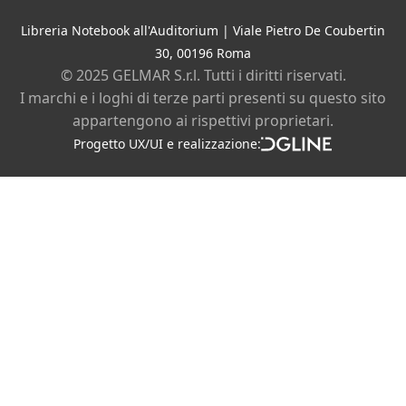
Contatti
Libreria Notebook all'Auditorium | Viale Pietro De Coubertin
30, 00196 Roma
Chi siamo
© 2025 GELMAR S.r.l. Tutti i diritti riservati.
I marchi e i loghi di terze parti presenti su questo sito
Privacy policy
Cookie policy
appartengono ai rispettivi proprietari.
Instagram
Facebook
Progetto UX/UI e realizzazione:
DGLine
srl