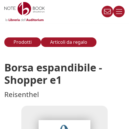
Vai
al
contenuto
Prodotti
Articoli da regalo
Borsa espandibile -
Shopper e1
Reisenthel