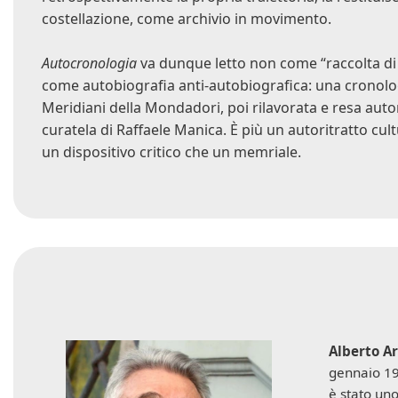
costellazione, come archivio in movimento.
Autocronologia
va dunque letto non come “raccolta di s
come autobiografia anti-autobiografica: una cronolog
Meridiani della Mondadori, poi rilavorata e resa aut
curatela di Raffaele Manica. È più un autoritratto cul
un dispositivo critico che un memriale.
Alberto A
gennaio 19
è stato uno