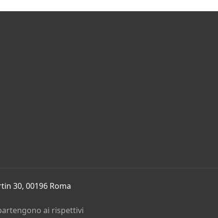
rtin 30, 00196 Roma
partengono ai rispettivi