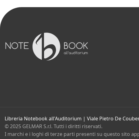
Catalogo
Libri
Dischi e spartiti
Film
Gadget e Idee regalo
Cartoleria
Bambini e ragazzi
Promozioni in corso
Eventi
Contatti
Chi siamo
Libreria Notebook all'Auditorium | Viale Pietro De Coube
© 2025 GELMAR S.r.l. Tutti i diritti riservati.
I marchi e i loghi di terze parti presenti su questo sito ap