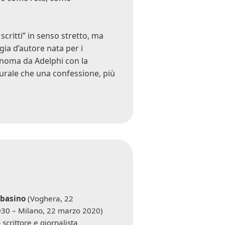
critti” in senso stretto, ma
ia d’autore nata per i
onoma da Adelphi con la
turale che una confessione, più
rbasino
(Voghera, 22
30 – Milano, 22 marzo 2020)
 scrittore e giornalista