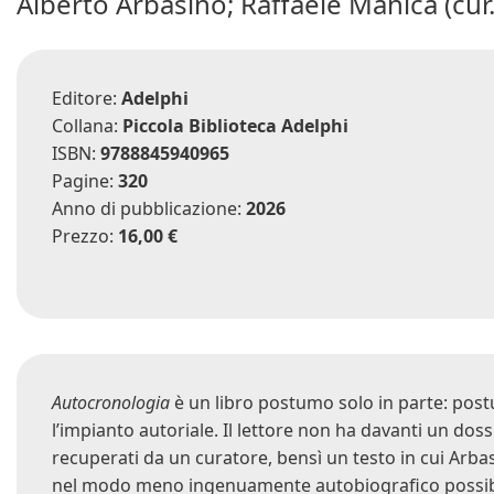
Alberto Arbasino; Raffaele Manica (cur.
Editore:
Adelphi
Collana:
Piccola Biblioteca Adelphi
ISBN:
9788845940965
Pagine:
320
Anno di pubblicazione:
2026
Prezzo:
16,00 €
Autocronologia
è un libro postumo solo in parte: post
l’impianto autoriale. Il lettore non ha davanti un doss
recuperati da un curatore, bensì un testo in cui Arba
nel modo meno ingenuamente autobiografico possibile