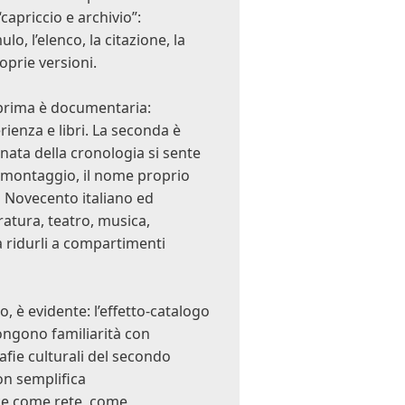
capriccio e archivio”:
o, l’elenco, la citazione, la
oprie versioni.
a prima è documentaria:
rienza e libri. La seconda è
nata della cronologia si sente
 il montaggio, il nome proprio
un Novecento italiano ed
atura, teatro, musica,
a ridurli a compartimenti
o, è evidente: l’effetto-catalogo
ongono familiarità con
afie culturali del secondo
on semplifica
sce come rete, come