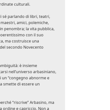
dinate culturali.
 sé parlando di libri, teatri,
, maestri, amici, polemiche,
a in penombra; la vita pubblica,
coerentissimo con il suo
ca, ma costruisce una
e del secondo Novecento
ambiguità: è insieme
tarsi nell’universo arbasiniano,
la di un “congegno abnorme e
gia smette di essere un
erché “riscrive” Arbasino, ma
a ordine e capriccio. Non a