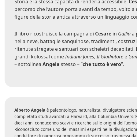
Storia e la stessa capacità di renderla accessibile.
Ce
percorso che l’autore porta avanti da tempo, volto a 
figure della storia antica attraverso un linguaggio 
Il libro ricostruisce la campagna di
Cesare
in
Gallia
a 
nella neve, battaglie sanguinose, tradimenti, costruzio
ritenute stregate e santuari con scheletri decapitati
grandi kolossal come
Indiana Jones
,
Il Gladiatore
e
Gam
– sottolinea
Angela
stesso – “
che tutto è vero
”.
Alberto Angela
è paleontologo, naturalista, divulgatore scien
completato studi avanzati a Harvard, alla Columbia University
dieci anni conducendo scavi e ricerche sulle origini dellʼuomo i
Riconosciuto come uno dei massimi esperti nella divulgazione 
conduttore di numerosi programmi di successo trasmessi da