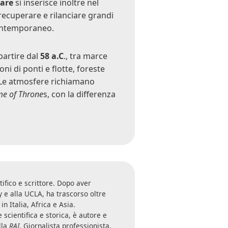
sare
si inserisce inoltre nel
recuperare e rilanciare grandi
contemporaneo.
partire dal
58 a.C
., tra marce
ni di ponti e flotte, foreste
. Le atmosfere richiamano
e of Throne
s, con la differenza
tifico e scrittore. Dopo aver
 e alla UCLA, ha trascorso oltre
n Italia, Africa e Asia.
scientifica e storica, è autore e
lla
RAI
. Giornalista professionista,