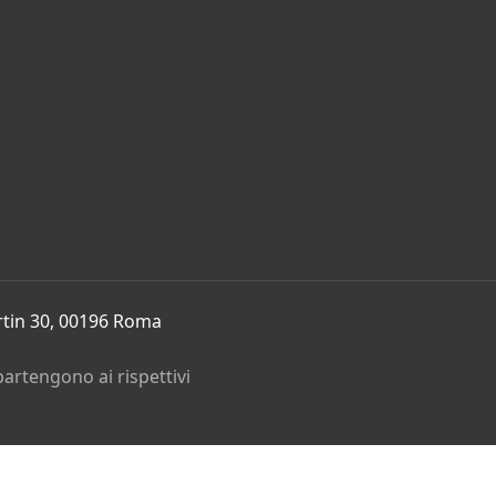
rtin 30, 00196 Roma
partengono ai rispettivi