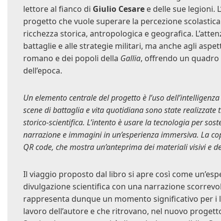
lettore al fianco di
Giulio Cesare
e delle sue legioni. 
progetto che vuole superare la percezione scolastica d
ricchezza storica, antropologica e geografica. L’attenz
battaglie e alle strategie militari, ma anche agli as
romano e dei popoli della
Gallia
, offrendo un quadro
dell’epoca.
Un elemento centrale del progetto è l’uso dell’intelligenza ar
scene di battaglia e vita quotidiana sono state realizzate 
storico-scientifica. L’intento è usare la tecnologia per so
narrazione e immagini in un’esperienza immersiva. La cop
QR code, che mostra un’anteprima dei materiali visivi e dell
Il viaggio proposto dal libro si apre così come un’esp
divulgazione scientifica con una narrazione scorrevol
rappresenta dunque un momento significativo per i l
lavoro dell’autore e che ritrovano, nel nuovo progetto