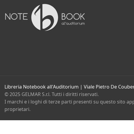
Film
Gadget e Idee regalo
Cartoleria
Bambini e ragazzi
Promozioni in corso
Eventi
Contatti
Chi siamo
Libreria Notebook all'Auditorium | Viale Pietro De Coube
© 2025 GELMAR S.r.l. Tutti i diritti riservati.
I marchi e i loghi di terze parti presenti su questo sito ap
Privacy policy
Cookie policy
proprietari.