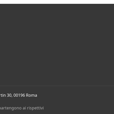
rtin 30, 00196 Roma
partengono ai rispettivi