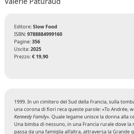
Valérie Paturaud
Editore:
Slow Food
ISBN:
9788884999160
Pagine:
356
Uscita:
2025
Prezzo:
€ 19,90
1999. In un cimitero del Sud della Francia, sulla tomb
una corona di fiori reca queste parole: «To Andrée, w
Kennedy Family
». Quale legame unisce la donna alla c
Una bimba di nessuno, in una Francia rurale dove la 
passa da una famiglia all’altra, attraversa la Grande g