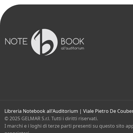
Libri
Dischi e spartiti
Film
Gadget e Idee regalo
Cartoleria
Bambini e ragazzi
Promozioni in corso
Eventi
Contatti
Chi siamo
Libreria Notebook all'Auditorium | Viale Pietro De Coube
© 2025 GELMAR S.r.l. Tutti i diritti riservati.
I marchi e i loghi di terze parti presenti su questo sito ap
Privacy policy
Cookie policy