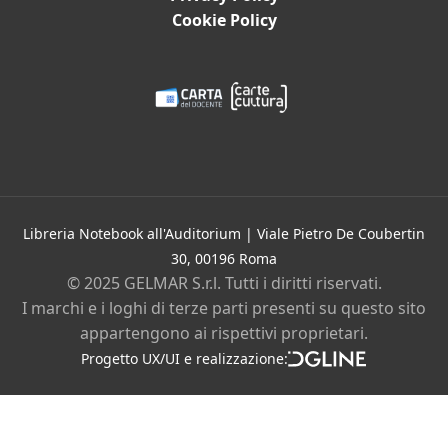
Film
Cookie Policy
Gadget e Idee regalo
Cartoleria
Bambini e ragazzi
Promozioni in corso
Eventi
Contatti
Libreria Notebook all'Auditorium | Viale Pietro De Coubertin
30, 00196 Roma
Chi siamo
© 2025 GELMAR S.r.l. Tutti i diritti riservati.
I marchi e i loghi di terze parti presenti su questo sito
Privacy policy
Cookie policy
appartengono ai rispettivi proprietari.
Instagram
Facebook
Progetto UX/UI e realizzazione:
DGLine
srl