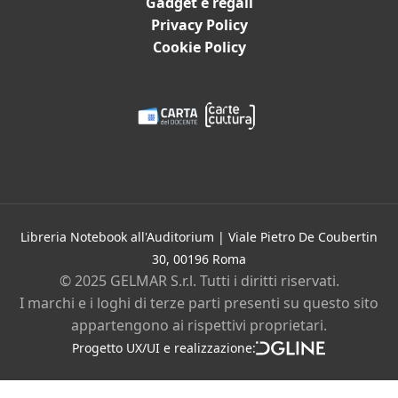
Gadget e regali
Dischi e spartiti
Privacy Policy
Film
Cookie Policy
Gadget e Idee regalo
Cartoleria
Bambini e ragazzi
Promozioni in corso
Eventi
Contatti
Libreria Notebook all'Auditorium | Viale Pietro De Coubertin
30, 00196 Roma
Chi siamo
© 2025 GELMAR S.r.l. Tutti i diritti riservati.
I marchi e i loghi di terze parti presenti su questo sito
Privacy policy
Cookie policy
appartengono ai rispettivi proprietari.
Instagram
Facebook
Progetto UX/UI e realizzazione:
DGLine
srl