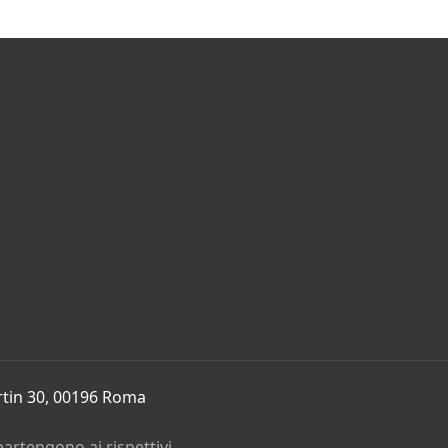
rtin 30, 00196 Roma
partengono ai rispettivi